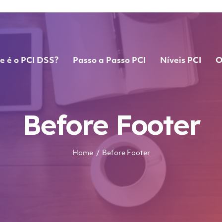
e é o PCI DSS?
Passo a Passo PCI
Níveis PCI
O
Before Footer
Home
Before Footer