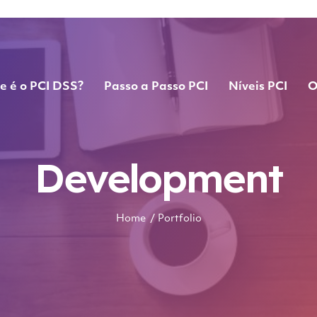
e é o PCI DSS?
Passo a Passo PCI
Níveis PCI
O
Development
Home
Portfolio