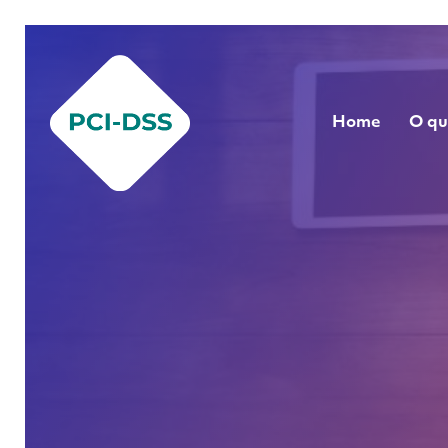
Home
O qu